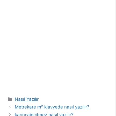
Kategoriler
Nasıl Yazılır
Metrekare m² klavyede nasıl yazılır?
karıncaincitmez nasıl yazılır?