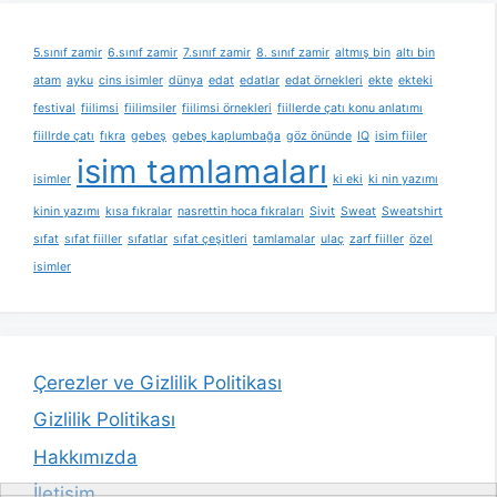
5.sınıf zamir
6.sınıf zamir
7.sınıf zamir
8. sınıf zamir
altmış bin
altı bin
atam
ayku
cins isimler
dünya
edat
edatlar
edat örnekleri
ekte
ekteki
festival
fiilimsi
fiilimsiler
fiilimsi örnekleri
fiillerde çatı konu anlatımı
fiillrde çatı
fıkra
gebeş
gebeş kaplumbağa
göz önünde
IQ
isim fiiler
isim tamlamaları
isimler
ki eki
ki nin yazımı
kinin yazımı
kısa fıkralar
nasrettin hoca fıkraları
Sivit
Sweat
Sweatshirt
sıfat
sıfat fiiller
sıfatlar
sıfat çeşitleri
tamlamalar
ulaç
zarf fiiller
özel
isimler
Çerezler ve Gizlilik Politikası
Gizlilik Politikası
Hakkımızda
İletişim