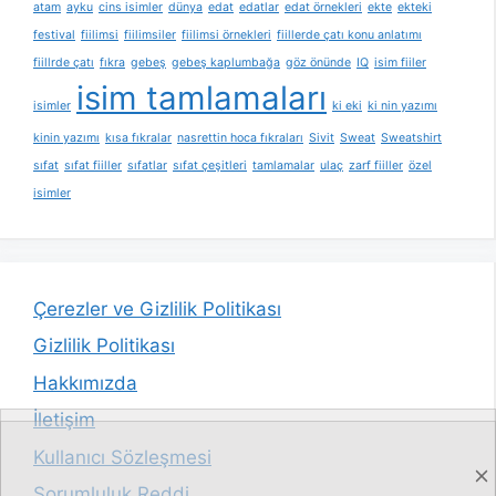
atam
ayku
cins isimler
dünya
edat
edatlar
edat örnekleri
ekte
ekteki
festival
fiilimsi
fiilimsiler
fiilimsi örnekleri
fiillerde çatı konu anlatımı
fiillrde çatı
fıkra
gebeş
gebeş kaplumbağa
göz önünde
IQ
isim fiiler
isim tamlamaları
isimler
ki eki
ki nin yazımı
kinin yazımı
kısa fıkralar
nasrettin hoca fıkraları
Sivit
Sweat
Sweatshirt
sıfat
sıfat fiiller
sıfatlar
sıfat çeşitleri
tamlamalar
ulaç
zarf fiiller
özel
isimler
Çerezler ve Gizlilik Politikası
Gizlilik Politikası
Hakkımızda
İletişim
Kullanıcı Sözleşmesi
Sorumluluk Reddi