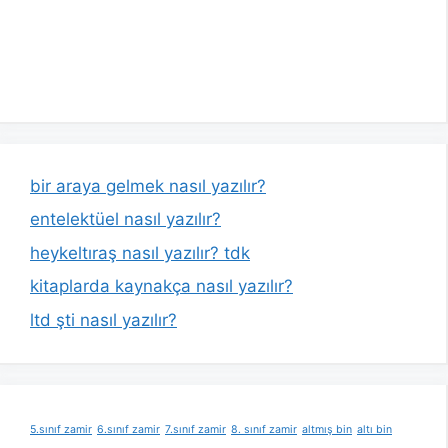
bir araya gelmek nasıl yazılır?
entelektüel nasıl yazılır?
heykeltıraş nasıl yazılır? tdk
kitaplarda kaynakça nasıl yazılır?
ltd şti nasıl yazılır?
5.sınıf zamir
6.sınıf zamir
7.sınıf zamir
8. sınıf zamir
altmış bin
altı bin