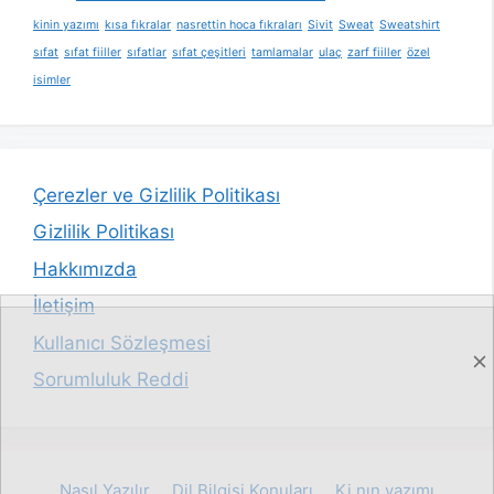
kinin yazımı
kısa fıkralar
nasrettin hoca fıkraları
Sivit
Sweat
Sweatshirt
sıfat
sıfat fiiller
sıfatlar
sıfat çeşitleri
tamlamalar
ulaç
zarf fiiller
özel
isimler
Çerezler ve Gizlilik Politikası
Gizlilik Politikası
Hakkımızda
İletişim
Kullanıcı Sözleşmesi
Sorumluluk Reddi
Nasıl Yazılır
Dil Bilgisi Konuları
Ki nın yazımı