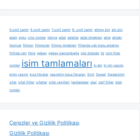
5.sınıf zamir
6.sınıf zamir
7.sınıf zamir
8. sınıf zamir
altmış bin
altı bin
atam
ayku
cins isimler
dünya
edat
edatlar
edat örnekleri
ekte
ekteki
festival
fiilimsi
fiilimsiler
fiilimsi örnekleri
fiillerde çatı konu anlatımı
fiillrde çatı
fıkra
gebeş
gebeş kaplumbağa
göz önünde
IQ
isim fiiler
isim tamlamaları
isimler
ki eki
ki nin yazımı
kinin yazımı
kısa fıkralar
nasrettin hoca fıkraları
Sivit
Sweat
Sweatshirt
sıfat
sıfat fiiller
sıfatlar
sıfat çeşitleri
tamlamalar
ulaç
zarf fiiller
özel
isimler
Çerezler ve Gizlilik Politikası
Gizlilik Politikası