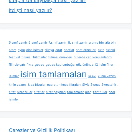
kitaplarda kaynakça nasıl yazılır?
ltd şti nasıl yazılır?
5.sınıf zamir
6.sınıf zamir
7.sınıf zamir
8. sınıf zamir
altmış bin
altı bin
atam
ayku
cins isimler
dünya
edat
edatlar
edat örnekleri
ekte
ekteki
festival
fiilimsi
fiilimsiler
fiilimsi örnekleri
fiillerde çatı konu anlatımı
fiillrde çatı
fıkra
gebeş
gebeş kaplumbağa
göz önünde
IQ
isim fiiler
isim tamlamaları
isimler
ki eki
ki nin yazımı
kinin yazımı
kısa fıkralar
nasrettin hoca fıkraları
Sivit
Sweat
Sweatshirt
sıfat
sıfat fiiller
sıfatlar
sıfat çeşitleri
tamlamalar
ulaç
zarf fiiller
özel
isimler
Çerezler ve Gizlilik Politikası