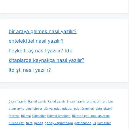
bir araya gelmek nasıl yazılır?
entelektüel nasıl yazılır?
heykeltıraş nasıl yazılır? tdk
kitaplarda kaynakça nasıl yazılır?
ltd şti nasıl yazılır?
5.sınıf zamir
6.sınıf zamir
7.sınıf zamir
8. sınıf zamir
altmış bin
altı bin
atam
ayku
cins isimler
dünya
edat
edatlar
edat örnekleri
ekte
ekteki
festival
fiilimsi
fiilimsiler
fiilimsi örnekleri
fiillerde çatı konu anlatımı
fiillrde çatı
fıkra
gebeş
gebeş kaplumbağa
göz önünde
IQ
isim fiiler