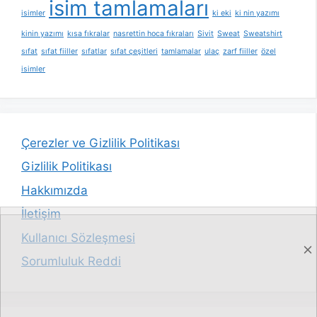
isim tamlamaları
isimler
ki eki
ki nin yazımı
kinin yazımı
kısa fıkralar
nasrettin hoca fıkraları
Sivit
Sweat
Sweatshirt
sıfat
sıfat fiiller
sıfatlar
sıfat çeşitleri
tamlamalar
ulaç
zarf fiiller
özel
isimler
Çerezler ve Gizlilik Politikası
Gizlilik Politikası
Hakkımızda
İletişim
Kullanıcı Sözleşmesi
Sorumluluk Reddi