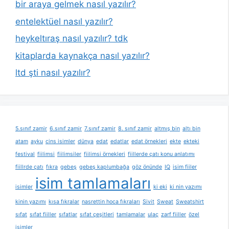
bir araya gelmek nasıl yazılır?
entelektüel nasıl yazılır?
heykeltıraş nasıl yazılır? tdk
kitaplarda kaynakça nasıl yazılır?
ltd şti nasıl yazılır?
5.sınıf zamir
6.sınıf zamir
7.sınıf zamir
8. sınıf zamir
altmış bin
altı bin
atam
ayku
cins isimler
dünya
edat
edatlar
edat örnekleri
ekte
ekteki
festival
fiilimsi
fiilimsiler
fiilimsi örnekleri
fiillerde çatı konu anlatımı
fiillrde çatı
fıkra
gebeş
gebeş kaplumbağa
göz önünde
IQ
isim fiiler
isim tamlamaları
isimler
ki eki
ki nin yazımı
kinin yazımı
kısa fıkralar
nasrettin hoca fıkraları
Sivit
Sweat
Sweatshirt
sıfat
sıfat fiiller
sıfatlar
sıfat çeşitleri
tamlamalar
ulaç
zarf fiiller
özel
isimler