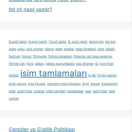
ltd şti nasıl yazılır?
5.sınıf zamir
6.sınıf zamir
7.sınıf zamir
8. sınıf zamir
altmış bin
altı bin
atam
ayku
cins isimler
dünya
edat
edatlar
edat örnekleri
ekte
ekteki
festival
fiilimsi
fiilimsiler
fiilimsi örnekleri
fiillerde çatı konu anlatımı
fiillrde çatı
fıkra
gebeş
gebeş kaplumbağa
göz önünde
IQ
isim fiiler
isim tamlamaları
isimler
ki eki
ki nin yazımı
kinin yazımı
kısa fıkralar
nasrettin hoca fıkraları
Sivit
Sweat
Sweatshirt
sıfat
sıfat fiiller
sıfatlar
sıfat çeşitleri
tamlamalar
ulaç
zarf fiiller
özel
isimler
Çerezler ve Gizlilik Politikası