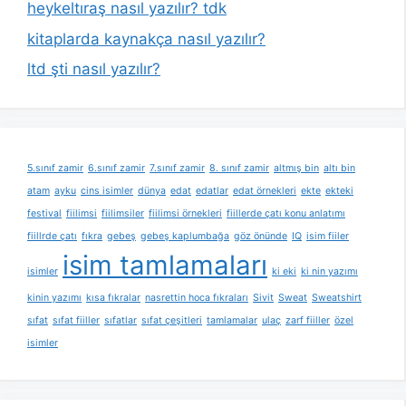
heykeltıraş nasıl yazılır? tdk
kitaplarda kaynakça nasıl yazılır?
ltd şti nasıl yazılır?
5.sınıf zamir
6.sınıf zamir
7.sınıf zamir
8. sınıf zamir
altmış bin
altı bin
atam
ayku
cins isimler
dünya
edat
edatlar
edat örnekleri
ekte
ekteki
festival
fiilimsi
fiilimsiler
fiilimsi örnekleri
fiillerde çatı konu anlatımı
fiillrde çatı
fıkra
gebeş
gebeş kaplumbağa
göz önünde
IQ
isim fiiler
isim tamlamaları
isimler
ki eki
ki nin yazımı
kinin yazımı
kısa fıkralar
nasrettin hoca fıkraları
Sivit
Sweat
Sweatshirt
sıfat
sıfat fiiller
sıfatlar
sıfat çeşitleri
tamlamalar
ulaç
zarf fiiller
özel
isimler