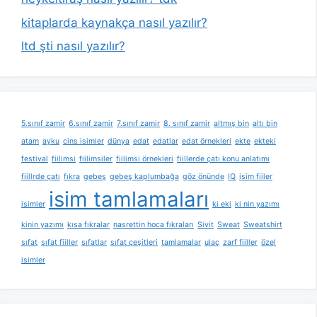
kitaplarda kaynakça nasıl yazılır?
ltd şti nasıl yazılır?
5.sınıf zamir
6.sınıf zamir
7.sınıf zamir
8. sınıf zamir
altmış bin
altı bin
atam
ayku
cins isimler
dünya
edat
edatlar
edat örnekleri
ekte
ekteki
festival
fiilimsi
fiilimsiler
fiilimsi örnekleri
fiillerde çatı konu anlatımı
fiillrde çatı
fıkra
gebeş
gebeş kaplumbağa
göz önünde
IQ
isim fiiler
isim tamlamaları
isimler
ki eki
ki nin yazımı
kinin yazımı
kısa fıkralar
nasrettin hoca fıkraları
Sivit
Sweat
Sweatshirt
sıfat
sıfat fiiller
sıfatlar
sıfat çeşitleri
tamlamalar
ulaç
zarf fiiller
özel
isimler