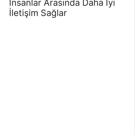
İnsanlar Arasında Daha İyi
İletişim Sağlar