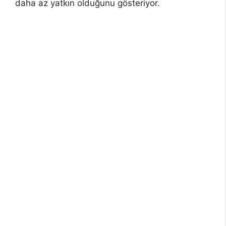
daha az yatkın olduğunu gösteriyor.