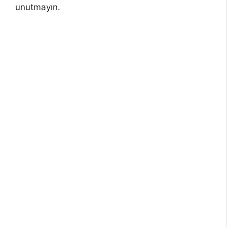
unutmayın.