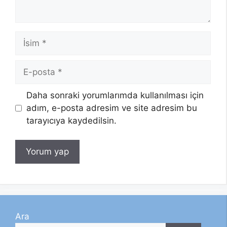
İsim
E-
posta
Daha sonraki yorumlarımda kullanılması için
adım, e-posta adresim ve site adresim bu
tarayıcıya kaydedilsin.
Ara