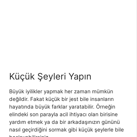
Küçük Şeyleri Yapın
Büyük iyilikler yapmak her zaman mümkün
değildir. Fakat küçük bir jest bile insanların
hayatında büyük farklar yaratabilir. Örneğin
elindeki son parayla acil ihtiyacı olan birisine
yardım etmek ya da bir arkadaşınızın gününü
nasıl geçirdiğini sormak gibi küçük şeylerle bile