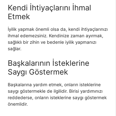
Kendi İhtiyaçlarını İhmal
Etmek
İyilik yapmak önemli olsa da, kendi ihtiyaçlarınızı
ihmal edemezsiniz. Kendinize zaman ayırmak,
sağlıklı bir zihin ve bedenle iyilik yapmanızı
sağlar.
Başkalarının İsteklerine
Saygı Göstermek
Başkalarına yardım etmek, onların isteklerine
saygı göstermekle de ilgilidir. Birisi yardımınızı
reddederse, onların isteklerine saygı göstermek
önemlidir.