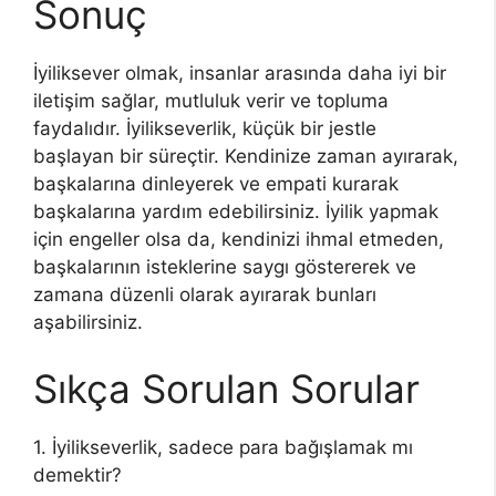
Sonuç
İyiliksever olmak, insanlar arasında daha iyi bir
iletişim sağlar, mutluluk verir ve topluma
faydalıdır. İyilikseverlik, küçük bir jestle
başlayan bir süreçtir. Kendinize zaman ayırarak,
başkalarına dinleyerek ve empati kurarak
başkalarına yardım edebilirsiniz. İyilik yapmak
için engeller olsa da, kendinizi ihmal etmeden,
başkalarının isteklerine saygı göstererek ve
zamana düzenli olarak ayırarak bunları
aşabilirsiniz.
Sıkça Sorulan Sorular
1. İyilikseverlik, sadece para bağışlamak mı
demektir?