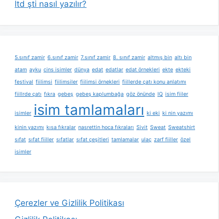
ltd şti nasıl yazılır?
5.sınıf zamir
6.sınıf zamir
7.sınıf zamir
8. sınıf zamir
altmış bin
altı bin
atam
ayku
cins isimler
dünya
edat
edatlar
edat örnekleri
ekte
ekteki
festival
fiilimsi
fiilimsiler
fiilimsi örnekleri
fiillerde çatı konu anlatımı
fiillrde çatı
fıkra
gebeş
gebeş kaplumbağa
göz önünde
IQ
isim fiiler
isim tamlamaları
isimler
ki eki
ki nin yazımı
kinin yazımı
kısa fıkralar
nasrettin hoca fıkraları
Sivit
Sweat
Sweatshirt
sıfat
sıfat fiiller
sıfatlar
sıfat çeşitleri
tamlamalar
ulaç
zarf fiiller
özel
isimler
Çerezler ve Gizlilik Politikası