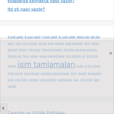
kitaplarda kaynakça nasıl yazılır?
ltd şti nasıl yazılır?
5.sınıf zamir
6.sınıf zamir
7.sınıf zamir
8. sınıf zamir
altmış bin
altı bin
atam
ayku
cins isimler
dünya
edat
edatlar
edat örnekleri
ekte
ekteki
festival
fiilimsi
fiilimsiler
fiilimsi örnekleri
fiillerde çatı konu anlatımı
fiillrde çatı
fıkra
gebeş
gebeş kaplumbağa
göz önünde
IQ
isim fiiler
isim tamlamaları
isimler
ki eki
ki nin yazımı
kinin yazımı
kısa fıkralar
nasrettin hoca fıkraları
Sivit
Sweat
Sweatshirt
sıfat
sıfat fiiller
sıfatlar
sıfat çeşitleri
tamlamalar
ulaç
zarf fiiller
özel
isimler
x
Çerezler ve Gizlilik Politikası