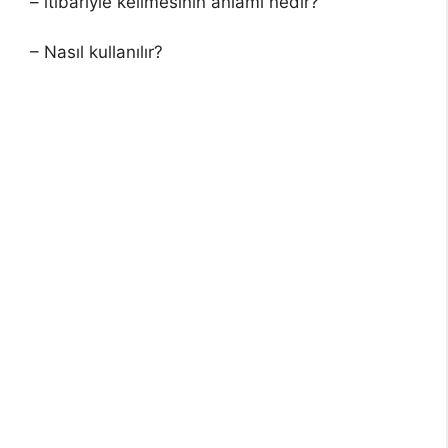
– itibariyle kelimesinin anlamı nedir?
– Nasıl kullanılır?