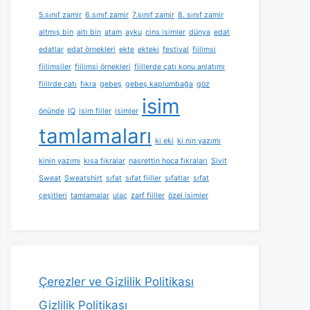
5.sınıf zamir
6.sınıf zamir
7.sınıf zamir
8. sınıf zamir
altmış bin
altı bin
atam
ayku
cins isimler
dünya
edat
edatlar
edat örnekleri
ekte
ekteki
festival
fiilimsi
fiilimsiler
fiilimsi örnekleri
fiillerde çatı konu anlatımı
fiillrde çatı
fıkra
gebeş
gebeş kaplumbağa
göz
isim
önünde
IQ
isim fiiler
isimler
tamlamaları
ki eki
ki nin yazımı
kinin yazımı
kısa fıkralar
nasrettin hoca fıkraları
Sivit
Sweat
Sweatshirt
sıfat
sıfat fiiller
sıfatlar
sıfat
çeşitleri
tamlamalar
ulaç
zarf fiiller
özel isimler
Çerezler ve Gizlilik Politikası
Gizlilik Politikası