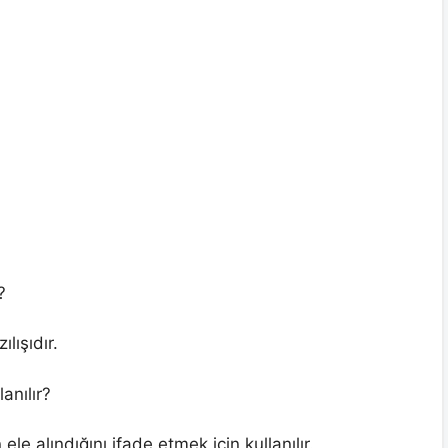
?
lışıdır.
anılır?
ele alındığını ifade etmek için kullanılır.