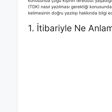
konusunda çoğu kişinin tereddüt yaşadığı
(TDK) nasıl yazılması gerektiği konusunda be
kelimesinin doğru yazılışı hakkında bilgi ed
1. İtibariyle Ne Anla