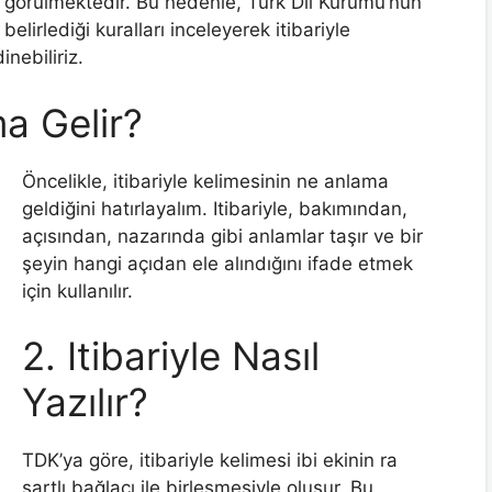
 görülmektedir. Bu nedenle, Türk Dil Kurumu’nun
lirlediği kuralları inceleyerek itibariyle
inebiliriz.
ma Gelir?
Öncelikle, itibariyle kelimesinin ne anlama
geldiğini hatırlayalım. Itibariyle, bakımından,
açısından, nazarında gibi anlamlar taşır ve bir
şeyin hangi açıdan ele alındığını ifade etmek
için kullanılır.
2. Itibariyle Nasıl
Yazılır?
TDK’ya göre, itibariyle kelimesi ibi ekinin ra
şartlı bağlacı ile birleşmesiyle oluşur. Bu