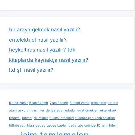
bir araya gelmek nasıl yazılır?
entelektüel nasıl yazılır?
heykeltıraş nasıl yazılır? tdk
kitaplarda kaynakça nasıl yazılır?
ltd şti nasıl yazılır?
5.sınıf zamir
6.sınıf zamir
7.sınıf zamir
8. sınıf zamir
altmış bin
altı bin
atam
ayku
cins isimler
dünya
edat
edatlar
edat örnekleri
ekte
ekteki
festival
fiilimsi
fiilimsiler
fiilimsi örnekleri
fiillerde çatı konu anlatımı
fiillrde çatı
fıkra
gebeş
gebeş kaplumbağa
göz önünde
IQ
isim fiiler