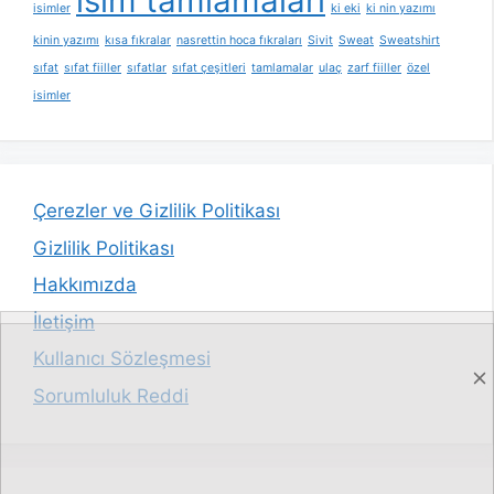
isim tamlamaları
isimler
ki eki
ki nin yazımı
kinin yazımı
kısa fıkralar
nasrettin hoca fıkraları
Sivit
Sweat
Sweatshirt
sıfat
sıfat fiiller
sıfatlar
sıfat çeşitleri
tamlamalar
ulaç
zarf fiiller
özel
isimler
Çerezler ve Gizlilik Politikası
Gizlilik Politikası
Hakkımızda
İletişim
Kullanıcı Sözleşmesi
Sorumluluk Reddi