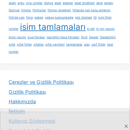
atam
ayku
cins isimler
dünya
edat
edatlar
edat örnekleri
ekte
ekteki
festival
fiilimsi
fiilimsiler
fiilimsi örnekleri
fiillerde çatı konu anlatımı
fiillrde çatı
fıkra
gebeş
gebeş kaplumbağa
göz önünde
IQ
isim fiiler
isim tamlamaları
isimler
ki eki
ki nin yazımı
kinin yazımı
kısa fıkralar
nasrettin hoca fıkraları
Sivit
Sweat
Sweatshirt
sıfat
sıfat fiiller
sıfatlar
sıfat çeşitleri
tamlamalar
ulaç
zarf fiiller
özel
isimler
Çerezler ve Gizlilik Politikası
Gizlilik Politikası
Hakkımızda
İletişim
Kullanıcı Sözleşmesi