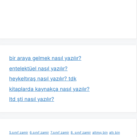
bir araya gelmek nasıl yazılır?
entelektüel nasıl yazılır?
heykeltıraş nasıl yazılır? tdk
kitaplarda kaynakça nasıl yazılır?
ltd şti nasıl yazılır?
5.sınıf zamir
6.sınıf zamir
7.sınıf zamir
8. sınıf zamir
altmış bin
altı bin