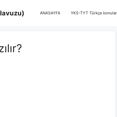
Klavuzu)
ANASAYFA
YKS-TYT Türkçe konular
ılır?