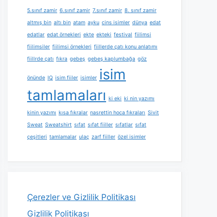
5.sınıf zamir
6.sınıf zamir
7.sınıf zamir
8. sınıf zamir
altmış bin
altı bin
atam
ayku
cins isimler
dünya
edat
edatlar
edat örnekleri
ekte
ekteki
festival
fiilimsi
fiilimsiler
fiilimsi örnekleri
fiillerde çatı konu anlatımı
fiillrde çatı
fıkra
gebeş
gebeş kaplumbağa
göz
isim
önünde
IQ
isim fiiler
isimler
tamlamaları
ki eki
ki nin yazımı
kinin yazımı
kısa fıkralar
nasrettin hoca fıkraları
Sivit
Sweat
Sweatshirt
sıfat
sıfat fiiller
sıfatlar
sıfat
çeşitleri
tamlamalar
ulaç
zarf fiiller
özel isimler
Çerezler ve Gizlilik Politikası
Gizlilik Politikası