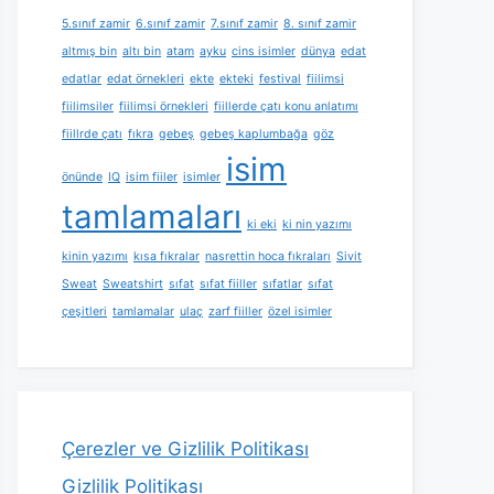
5.sınıf zamir
6.sınıf zamir
7.sınıf zamir
8. sınıf zamir
altmış bin
altı bin
atam
ayku
cins isimler
dünya
edat
edatlar
edat örnekleri
ekte
ekteki
festival
fiilimsi
fiilimsiler
fiilimsi örnekleri
fiillerde çatı konu anlatımı
fiillrde çatı
fıkra
gebeş
gebeş kaplumbağa
göz
isim
önünde
IQ
isim fiiler
isimler
tamlamaları
ki eki
ki nin yazımı
kinin yazımı
kısa fıkralar
nasrettin hoca fıkraları
Sivit
Sweat
Sweatshirt
sıfat
sıfat fiiller
sıfatlar
sıfat
çeşitleri
tamlamalar
ulaç
zarf fiiller
özel isimler
Çerezler ve Gizlilik Politikası
Gizlilik Politikası