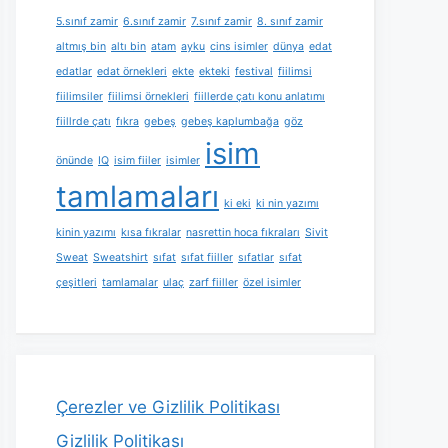
5.sınıf zamir
6.sınıf zamir
7.sınıf zamir
8. sınıf zamir
altmış bin
altı bin
atam
ayku
cins isimler
dünya
edat
edatlar
edat örnekleri
ekte
ekteki
festival
fiilimsi
fiilimsiler
fiilimsi örnekleri
fiillerde çatı konu anlatımı
fiillrde çatı
fıkra
gebeş
gebeş kaplumbağa
göz
isim
önünde
IQ
isim fiiler
isimler
tamlamaları
ki eki
ki nin yazımı
kinin yazımı
kısa fıkralar
nasrettin hoca fıkraları
Sivit
Sweat
Sweatshirt
sıfat
sıfat fiiller
sıfatlar
sıfat
çeşitleri
tamlamalar
ulaç
zarf fiiller
özel isimler
Çerezler ve Gizlilik Politikası
Gizlilik Politikası