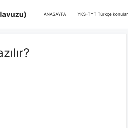
Klavuzu)
ANASAYFA
YKS-TYT Türkçe konular
zılır?