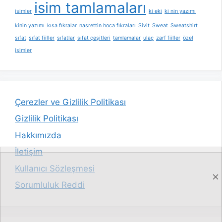
isim tamlamaları
isimler
ki eki
ki nin yazımı
kinin yazımı
kısa fıkralar
nasrettin hoca fıkraları
Sivit
Sweat
Sweatshirt
sıfat
sıfat fiiller
sıfatlar
sıfat çeşitleri
tamlamalar
ulaç
zarf fiiller
özel
isimler
Çerezler ve Gizlilik Politikası
Gizlilik Politikası
Hakkımızda
İletişim
Kullanıcı Sözleşmesi
Sorumluluk Reddi