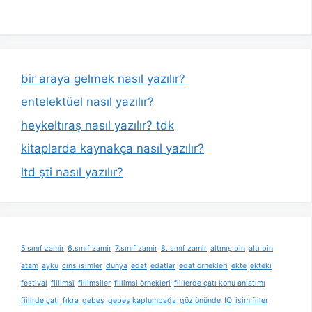
bir araya gelmek nasıl yazılır?
entelektüel nasıl yazılır?
heykeltıraş nasıl yazılır? tdk
kitaplarda kaynakça nasıl yazılır?
ltd şti nasıl yazılır?
5.sınıf zamir
6.sınıf zamir
7.sınıf zamir
8. sınıf zamir
altmış bin
altı bin
atam
ayku
cins isimler
dünya
edat
edatlar
edat örnekleri
ekte
ekteki
festival
fiilimsi
fiilimsiler
fiilimsi örnekleri
fiillerde çatı konu anlatımı
fiillrde çatı
fıkra
gebeş
gebeş kaplumbağa
göz önünde
IQ
isim fiiler