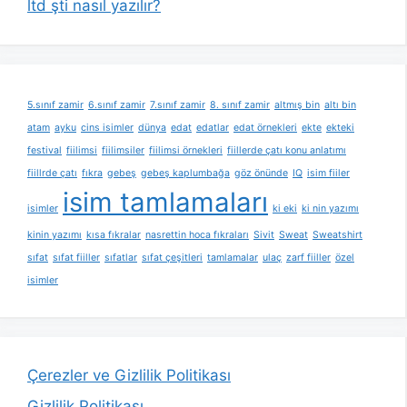
ltd şti nasıl yazılır?
5.sınıf zamir
6.sınıf zamir
7.sınıf zamir
8. sınıf zamir
altmış bin
altı bin
atam
ayku
cins isimler
dünya
edat
edatlar
edat örnekleri
ekte
ekteki
festival
fiilimsi
fiilimsiler
fiilimsi örnekleri
fiillerde çatı konu anlatımı
fiillrde çatı
fıkra
gebeş
gebeş kaplumbağa
göz önünde
IQ
isim fiiler
isim tamlamaları
isimler
ki eki
ki nin yazımı
kinin yazımı
kısa fıkralar
nasrettin hoca fıkraları
Sivit
Sweat
Sweatshirt
sıfat
sıfat fiiller
sıfatlar
sıfat çeşitleri
tamlamalar
ulaç
zarf fiiller
özel
isimler
Çerezler ve Gizlilik Politikası
Gizlilik Politikası