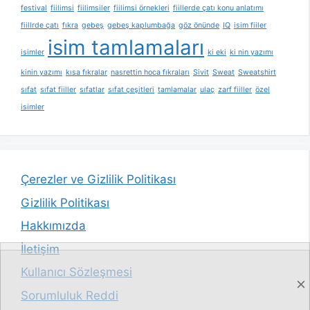
festival
fiilimsi
fiilimsiler
fiilimsi örnekleri
fiillerde çatı konu anlatımı
fiillrde çatı
fıkra
gebeş
gebeş kaplumbağa
göz önünde
IQ
isim fiiler
isim tamlamaları
isimler
ki eki
ki nin yazımı
kinin yazımı
kısa fıkralar
nasrettin hoca fıkraları
Sivit
Sweat
Sweatshirt
sıfat
sıfat fiiller
sıfatlar
sıfat çeşitleri
tamlamalar
ulaç
zarf fiiller
özel
isimler
Çerezler ve Gizlilik Politikası
Gizlilik Politikası
Hakkımızda
İletişim
Kullanıcı Sözleşmesi
Sorumluluk Reddi