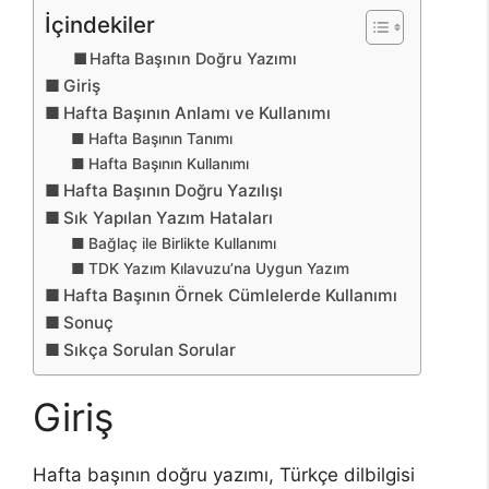
İçindekiler
Hafta Başının Doğru Yazımı
Giriş
Hafta Başının Anlamı ve Kullanımı
Hafta Başının Tanımı
Hafta Başının Kullanımı
Hafta Başının Doğru Yazılışı
Sık Yapılan Yazım Hataları
Bağlaç ile Birlikte Kullanımı
TDK Yazım Kılavuzu’na Uygun Yazım
Hafta Başının Örnek Cümlelerde Kullanımı
Sonuç
Sıkça Sorulan Sorular
Giriş
Hafta başının doğru yazımı, Türkçe dilbilgisi