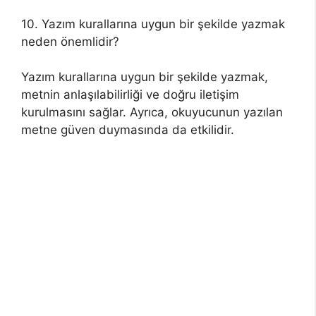
10. Yazım kurallarına uygun bir şekilde yazmak
neden önemlidir?
Yazım kurallarına uygun bir şekilde yazmak,
metnin anlaşılabilirliği ve doğru iletişim
kurulmasını sağlar. Ayrıca, okuyucunun yazılan
metne güven duymasında da etkilidir.