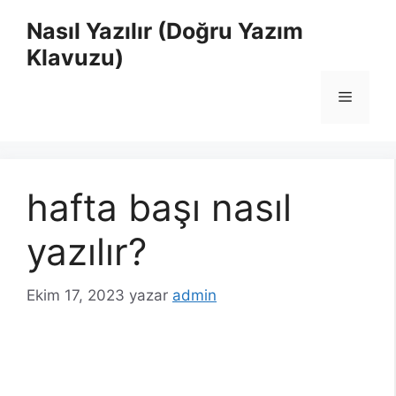
İçeriğe
Nasıl Yazılır (Doğru Yazım
atla
Klavuzu)
Menü
hafta başı nasıl
yazılır?
Ekim 17, 2023
yazar
admin