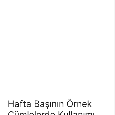
Hafta Başının Örnek
Cümlelerde Kullanımı