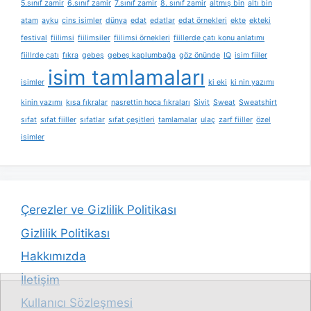
5.sınıf zamir
6.sınıf zamir
7.sınıf zamir
8. sınıf zamir
altmış bin
altı bin
atam
ayku
cins isimler
dünya
edat
edatlar
edat örnekleri
ekte
ekteki
festival
fiilimsi
fiilimsiler
fiilimsi örnekleri
fiillerde çatı konu anlatımı
fiillrde çatı
fıkra
gebeş
gebeş kaplumbağa
göz önünde
IQ
isim fiiler
isim tamlamaları
isimler
ki eki
ki nin yazımı
kinin yazımı
kısa fıkralar
nasrettin hoca fıkraları
Sivit
Sweat
Sweatshirt
sıfat
sıfat fiiller
sıfatlar
sıfat çeşitleri
tamlamalar
ulaç
zarf fiiller
özel
isimler
Çerezler ve Gizlilik Politikası
Gizlilik Politikası
Hakkımızda
İletişim
Kullanıcı Sözleşmesi