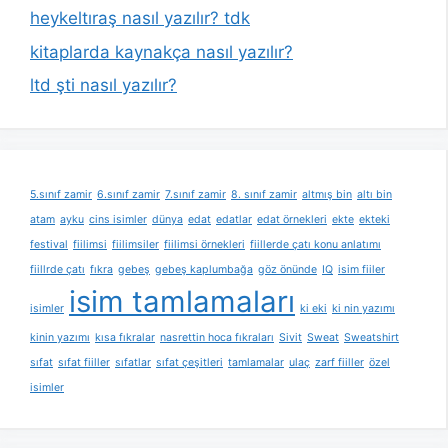
heykeltıraş nasıl yazılır? tdk
kitaplarda kaynakça nasıl yazılır?
ltd şti nasıl yazılır?
5.sınıf zamir
6.sınıf zamir
7.sınıf zamir
8. sınıf zamir
altmış bin
altı bin
atam
ayku
cins isimler
dünya
edat
edatlar
edat örnekleri
ekte
ekteki
festival
fiilimsi
fiilimsiler
fiilimsi örnekleri
fiillerde çatı konu anlatımı
fiillrde çatı
fıkra
gebeş
gebeş kaplumbağa
göz önünde
IQ
isim fiiler
isim tamlamaları
isimler
ki eki
ki nin yazımı
kinin yazımı
kısa fıkralar
nasrettin hoca fıkraları
Sivit
Sweat
Sweatshirt
sıfat
sıfat fiiller
sıfatlar
sıfat çeşitleri
tamlamalar
ulaç
zarf fiiller
özel
isimler