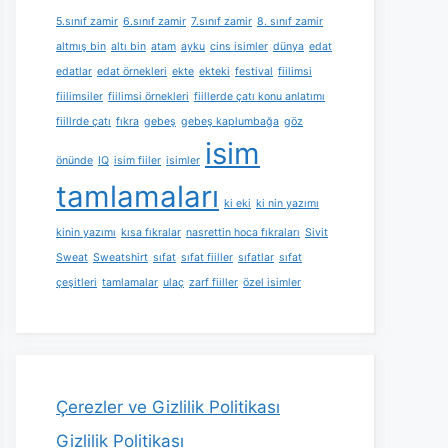
5.sınıf zamir
6.sınıf zamir
7.sınıf zamir
8. sınıf zamir
altmış bin
altı bin
atam
ayku
cins isimler
dünya
edat
edatlar
edat örnekleri
ekte
ekteki
festival
fiilimsi
fiilimsiler
fiilimsi örnekleri
fiillerde çatı konu anlatımı
fiillrde çatı
fıkra
gebeş
gebeş kaplumbağa
göz
isim
önünde
IQ
isim fiiler
isimler
tamlamaları
ki eki
ki nin yazımı
kinin yazımı
kısa fıkralar
nasrettin hoca fıkraları
Sivit
Sweat
Sweatshirt
sıfat
sıfat fiiller
sıfatlar
sıfat
çeşitleri
tamlamalar
ulaç
zarf fiiller
özel isimler
Çerezler ve Gizlilik Politikası
Gizlilik Politikası