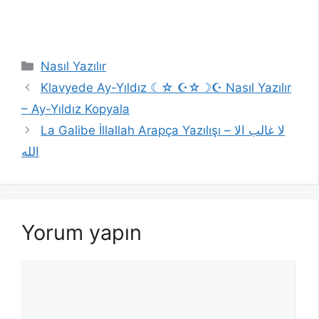
Kategoriler
Nasıl Yazılır
Klavyede Ay-Yıldız ☾☆ ☪☆☽☪️ Nasıl Yazılır
– Ay-Yıldız Kopyala
La Galibe İllallah Arapça Yazılışı – لا غالب الا
الله
Yorum yapın
Yorum