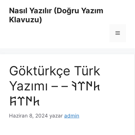
İçeriğe
Nasıl Yazılır (Doğru Yazım
atla
Klavuzu)
Menü
Göktürkçe Türk
Yazımı – 𐱅𐰇𐰼𐰚 –
𐱅𐰇𐰼𐰰
Haziran 8, 2024
yazar
admin