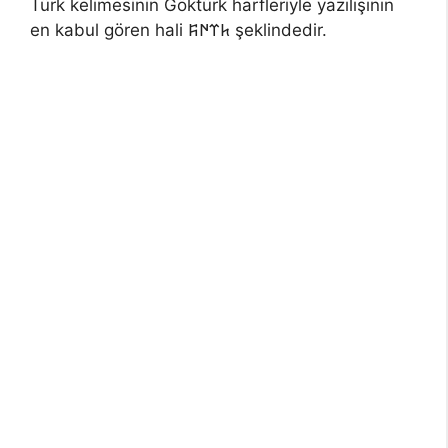
Türk kelimesinin Göktürk harfleriyle yazılışının
en kabul gören hali 𐱅𐰼𐰇𐰰 şeklindedir.