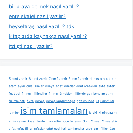
bir araya gelmek nasıl yazılır?
entelektüel nasıl yazılır?
heykeltıraş nasıl yazılır? tdk
kitaplarda kaynakça nasıl yazılır?
ltd şti nasıl yazılır?
5.sınıf zamir
6.sınıf zamir
7.sınıf zamir
8. sınıf zamir
altmış bin
altı bin
atam
ayku
cins isimler
dünya
edat
edatlar
edat örnekleri
ekte
ekteki
festival
fiilimsi
fiilimsiler
fiilimsi örnekleri
fiillerde çatı konu anlatımı
fiillrde çatı
fıkra
gebeş
gebeş kaplumbağa
göz önünde
IQ
isim fiiler
isim tamlamaları
isimler
ki eki
ki nin yazımı
kinin yazımı
kısa fıkralar
nasrettin hoca fıkraları
Sivit
Sweat
Sweatshirt
sıfat
sıfat fiiller
sıfatlar
sıfat çeşitleri
tamlamalar
ulaç
zarf fiiller
özel