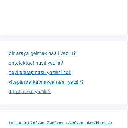
bir araya gelmek nasıl yazılır?
entelektüel nasıl yazılır?
heykeltıraş nasıl yazılır? tdk
kitaplarda kaynakça nasıl yazılır?
ltd şti nasıl yazılır?
5.sınıf zamir
6.sınıf zamir
7.sınıf zamir
8. sınıf zamir
altmış bin
altı bin