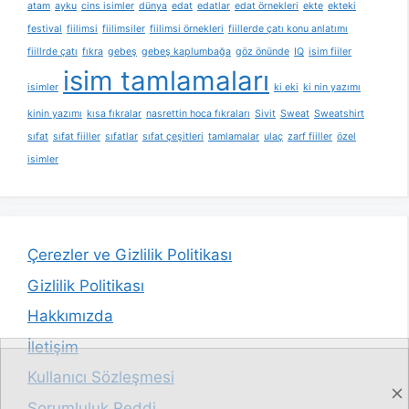
atam
ayku
cins isimler
dünya
edat
edatlar
edat örnekleri
ekte
ekteki
festival
fiilimsi
fiilimsiler
fiilimsi örnekleri
fiillerde çatı konu anlatımı
fiillrde çatı
fıkra
gebeş
gebeş kaplumbağa
göz önünde
IQ
isim fiiler
isim tamlamaları
isimler
ki eki
ki nin yazımı
kinin yazımı
kısa fıkralar
nasrettin hoca fıkraları
Sivit
Sweat
Sweatshirt
sıfat
sıfat fiiller
sıfatlar
sıfat çeşitleri
tamlamalar
ulaç
zarf fiiller
özel
isimler
Çerezler ve Gizlilik Politikası
Gizlilik Politikası
Hakkımızda
İletişim
Kullanıcı Sözleşmesi
Sorumluluk Reddi