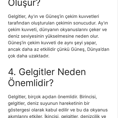
Oluşur?
Gelgitler, Ay’ın ve Güneş’in çekim kuvvetleri
tarafından oluşturulan çekimin sonucudur. Ay’ın
çekim kuvveti, dünyanın okyanuslarını çeker ve
deniz seviyesinin yükselmesine neden olur.
Güneş’in çekim kuvveti de aynı şeyi yapar,
ancak daha az etkilidir çünkü Güneş, Dünya’dan
çok daha uzaktadır.
4. Gelgitler Neden
Önemlidir?
Gelgitler, birçok açıdan önemlidir. Birincisi,
gelgitler, deniz suyunun hareketinin bir
göstergesi olarak kabul edilir ve bu da okyanus
akımlarını etkiler. İkincisi, gelgitler, denizcilik ve