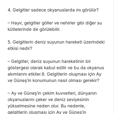
4. Gelgitler sadece okyanuslarda mı görülür?
– Hayır, gelgitler göller ve nehirler gibi diğer su
kütlelerinde de görülebilir.
5. Gelgitlerin deniz suyunun hareketi üzerindeki
etkisi nedir?
– Gelgitler, deniz suyunun hareketinin bir
göstergesi olarak kabul edilir ve bu da okyanus
akımlarını etkiler.6. Gelgitlerin oluşması için Ay
ve Güneş’in konumunun nasıl olması gerekir?
– Ay ve Güneş’in çekim kuvvetleri, dünyanın
okyanuslarını çeker ve deniz seviyesinin
yükselmesine neden olur. Bu nedenle,
gelgitlerin oluşması için Ay ve Güneş’in