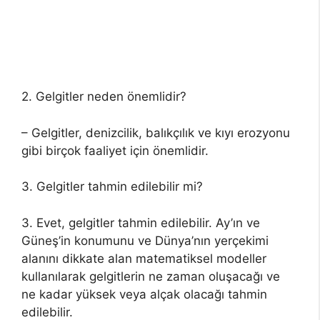
2. Gelgitler neden önemlidir?
– Gelgitler, denizcilik, balıkçılık ve kıyı erozyonu
gibi birçok faaliyet için önemlidir.
3. Gelgitler tahmin edilebilir mi?
3. Evet, gelgitler tahmin edilebilir. Ay’ın ve
Güneş’in konumunu ve Dünya’nın yerçekimi
alanını dikkate alan matematiksel modeller
kullanılarak gelgitlerin ne zaman oluşacağı ve
ne kadar yüksek veya alçak olacağı tahmin
edilebilir.