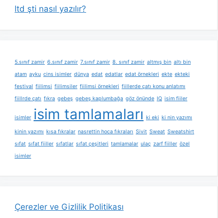
ltd şti nasıl yazılır?
5.sınıf zamir
6.sınıf zamir
7.sınıf zamir
8. sınıf zamir
altmış bin
altı bin
atam
ayku
cins isimler
dünya
edat
edatlar
edat örnekleri
ekte
ekteki
festival
fiilimsi
fiilimsiler
fiilimsi örnekleri
fiillerde çatı konu anlatımı
fiillrde çatı
fıkra
gebeş
gebeş kaplumbağa
göz önünde
IQ
isim fiiler
isim tamlamaları
isimler
ki eki
ki nin yazımı
kinin yazımı
kısa fıkralar
nasrettin hoca fıkraları
Sivit
Sweat
Sweatshirt
sıfat
sıfat fiiller
sıfatlar
sıfat çeşitleri
tamlamalar
ulaç
zarf fiiller
özel
isimler
Çerezler ve Gizlilik Politikası