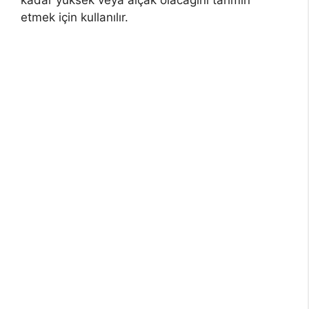
kadar yüksek veya alçak olacağını tahmin
etmek için kullanılır.