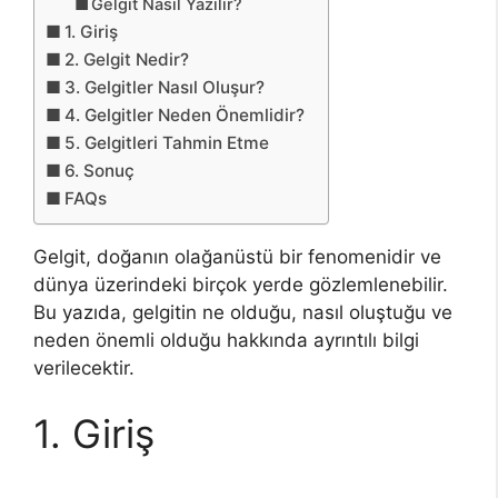
Gelgit Nasıl Yazılır?
1. Giriş
2. Gelgit Nedir?
3. Gelgitler Nasıl Oluşur?
4. Gelgitler Neden Önemlidir?
5. Gelgitleri Tahmin Etme
6. Sonuç
FAQs
Gelgit, doğanın olağanüstü bir fenomenidir ve
dünya üzerindeki birçok yerde gözlemlenebilir.
Bu yazıda, gelgitin ne olduğu, nasıl oluştuğu ve
neden önemli olduğu hakkında ayrıntılı bilgi
verilecektir.
1. Giriş