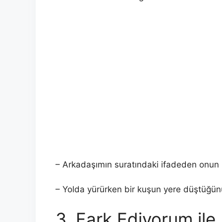
– Arkadaşımın suratındaki ifadeden onun 
– Yolda yürürken bir kuşun yere düştüğünü
3. Fark Ediyorum ile 