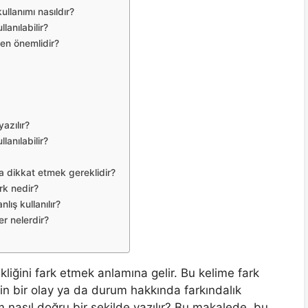
ullanımı nasıldır?
anılabilir?
en önemlidir?
azılır?
anılabilir?
ına dikkat etmek gereklidir?
rk nedir?
ış kullanılır?
er nelerdir?
ikliğini fark etmek anlamına gelir. Bu kelime fark
nin bir olay ya da durum hakkında farkındalık
m nasıl doğru bir şekilde yazılır? Bu makalede, bu