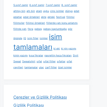
5.sınıf zamir
6.sınıf zamir
7.sınıf zamir
8. sınıf zamir
altmış bin
altı bin
atam
ayku
cins isimler
dünya
edat
edatlar
edat örnekleri
ekte
ekteki
festival
fiilimsi
fiilimsiler
fiilimsi örnekleri
fiillerde çatı konu anlatımı
fiillrde çatı
fıkra
gebeş
gebeş kaplumbağa
göz
isim
önünde
IQ
isim fiiler
isimler
tamlamaları
ki eki
ki nin yazımı
kinin yazımı
kısa fıkralar
nasrettin hoca fıkraları
Sivit
Sweat
Sweatshirt
sıfat
sıfat fiiller
sıfatlar
sıfat
çeşitleri
tamlamalar
ulaç
zarf fiiller
özel isimler
Çerezler ve Gizlilik Politikası
Gizlilik Politikası