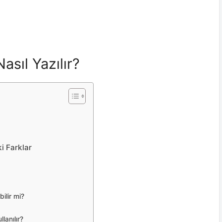
sıl Yazılır?
ki Farklar
ilir mi?
lanılır?