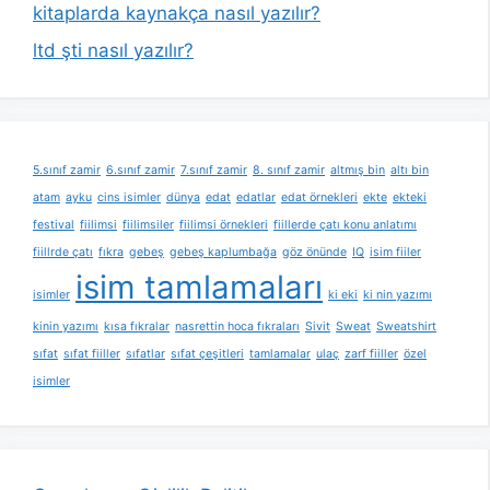
kitaplarda kaynakça nasıl yazılır?
ltd şti nasıl yazılır?
5.sınıf zamir
6.sınıf zamir
7.sınıf zamir
8. sınıf zamir
altmış bin
altı bin
atam
ayku
cins isimler
dünya
edat
edatlar
edat örnekleri
ekte
ekteki
festival
fiilimsi
fiilimsiler
fiilimsi örnekleri
fiillerde çatı konu anlatımı
fiillrde çatı
fıkra
gebeş
gebeş kaplumbağa
göz önünde
IQ
isim fiiler
isim tamlamaları
isimler
ki eki
ki nin yazımı
kinin yazımı
kısa fıkralar
nasrettin hoca fıkraları
Sivit
Sweat
Sweatshirt
sıfat
sıfat fiiller
sıfatlar
sıfat çeşitleri
tamlamalar
ulaç
zarf fiiller
özel
isimler