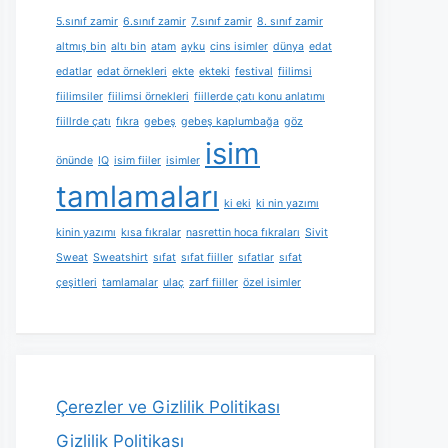
5.sınıf zamir
6.sınıf zamir
7.sınıf zamir
8. sınıf zamir
altmış bin
altı bin
atam
ayku
cins isimler
dünya
edat
edatlar
edat örnekleri
ekte
ekteki
festival
fiilimsi
fiilimsiler
fiilimsi örnekleri
fiillerde çatı konu anlatımı
fiillrde çatı
fıkra
gebeş
gebeş kaplumbağa
göz
isim
önünde
IQ
isim fiiler
isimler
tamlamaları
ki eki
ki nin yazımı
kinin yazımı
kısa fıkralar
nasrettin hoca fıkraları
Sivit
Sweat
Sweatshirt
sıfat
sıfat fiiller
sıfatlar
sıfat
çeşitleri
tamlamalar
ulaç
zarf fiiller
özel isimler
Çerezler ve Gizlilik Politikası
Gizlilik Politikası