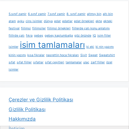
5.sınıf zamir
6.sınıf zamir
7.sınıf zamir
8. sınıf zamir
altmış bin
altı bin
atam
ayku
cins isimler
dünya
edat
edatlar
edat örnekleri
ekte
ekteki
festival
fiilimsi
fiilimsiler
fiilimsi örnekleri
fiillerde çatı konu anlatımı
fiillrde çatı
fıkra
gebeş
gebeş kaplumbağa
göz önünde
IQ
isim fiiler
isim tamlamaları
isimler
ki eki
ki nin yazımı
kinin yazımı
kısa fıkralar
nasrettin hoca fıkraları
Sivit
Sweat
Sweatshirt
sıfat
sıfat fiiller
sıfatlar
sıfat çeşitleri
tamlamalar
ulaç
zarf fiiller
özel
isimler
Çerezler ve Gizlilik Politikası
Gizlilik Politikası
Hakkımızda
İletişim