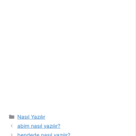
Kategoriler
Nasıl Yazılır
abim nasıl yazılır?
bendede nasıl yazılır?