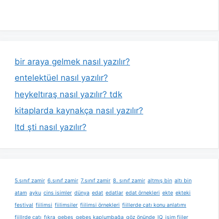
bir araya gelmek nasıl yazılır?
entelektüel nasıl yazılır?
heykeltıraş nasıl yazılır? tdk
kitaplarda kaynakça nasıl yazılır?
ltd şti nasıl yazılır?
5.sınıf zamir
6.sınıf zamir
7.sınıf zamir
8. sınıf zamir
altmış bin
altı bin
atam
ayku
cins isimler
dünya
edat
edatlar
edat örnekleri
ekte
ekteki
festival
fiilimsi
fiilimsiler
fiilimsi örnekleri
fiillerde çatı konu anlatımı
fiillrde çatı
fıkra
gebeş
gebeş kaplumbağa
göz önünde
IQ
isim fiiler