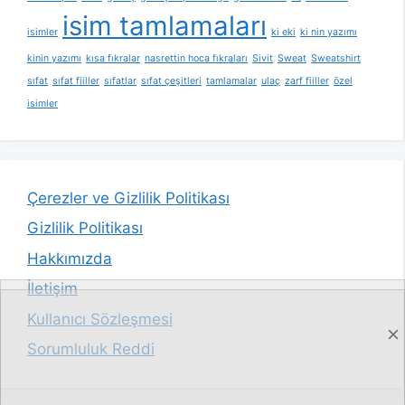
isim tamlamaları
isimler
ki eki
ki nin yazımı
kinin yazımı
kısa fıkralar
nasrettin hoca fıkraları
Sivit
Sweat
Sweatshirt
sıfat
sıfat fiiller
sıfatlar
sıfat çeşitleri
tamlamalar
ulaç
zarf fiiller
özel
isimler
Çerezler ve Gizlilik Politikası
Gizlilik Politikası
Hakkımızda
İletişim
Kullanıcı Sözleşmesi
Sorumluluk Reddi