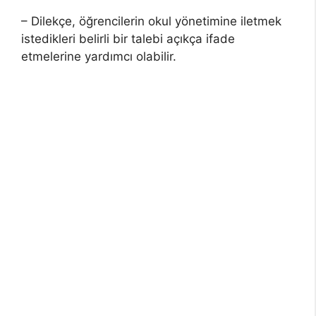
– Dilekçe, öğrencilerin okul yönetimine iletmek
istedikleri belirli bir talebi açıkça ifade
etmelerine yardımcı olabilir.