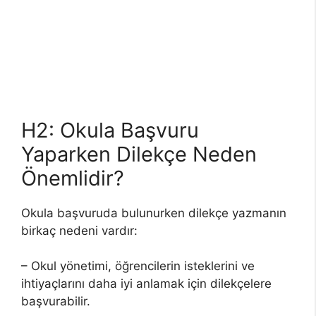
H2: Okula Başvuru
Yaparken Dilekçe Neden
Önemlidir?
Okula başvuruda bulunurken dilekçe yazmanın
birkaç nedeni vardır:
– Okul yönetimi, öğrencilerin isteklerini ve
ihtiyaçlarını daha iyi anlamak için dilekçelere
başvurabilir.