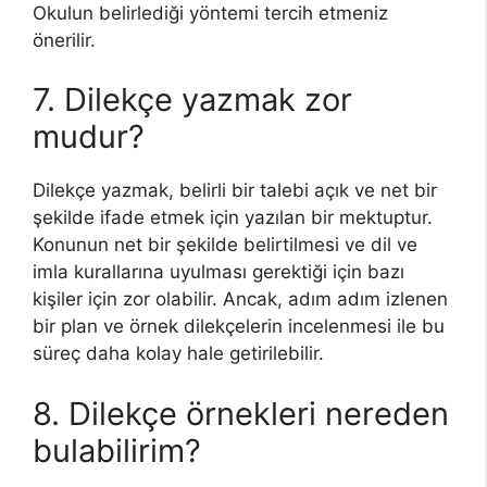
Okulun belirlediği yöntemi tercih etmeniz
önerilir.
7. Dilekçe yazmak zor
mudur?
Dilekçe yazmak, belirli bir talebi açık ve net bir
şekilde ifade etmek için yazılan bir mektuptur.
Konunun net bir şekilde belirtilmesi ve dil ve
imla kurallarına uyulması gerektiği için bazı
kişiler için zor olabilir. Ancak, adım adım izlenen
bir plan ve örnek dilekçelerin incelenmesi ile bu
süreç daha kolay hale getirilebilir.
8. Dilekçe örnekleri nereden
bulabilirim?