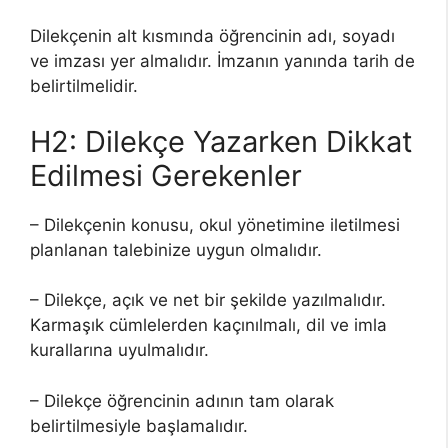
Dilekçenin alt kısmında öğrencinin adı, soyadı
ve imzası yer almalıdır. İmzanın yanında tarih de
belirtilmelidir.
H2: Dilekçe Yazarken Dikkat
Edilmesi Gerekenler
– Dilekçenin konusu, okul yönetimine iletilmesi
planlanan talebinize uygun olmalıdır.
– Dilekçe, açık ve net bir şekilde yazılmalıdır.
Karmaşık cümlelerden kaçınılmalı, dil ve imla
kurallarına uyulmalıdır.
– Dilekçe öğrencinin adının tam olarak
belirtilmesiyle başlamalıdır.