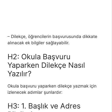
– Dilekçe, öğrencilerin başvurusunda dikkate
alınacak ek bilgiler sağlayabilir.
H2: Okula Başvuru
Yaparken Dilekçe Nasıl
Yazılır?
Okula başvuru yaparken dilekçe yazmak için
izlenecek adımlar şunlardır:
H3: 1. Başlık ve Adres