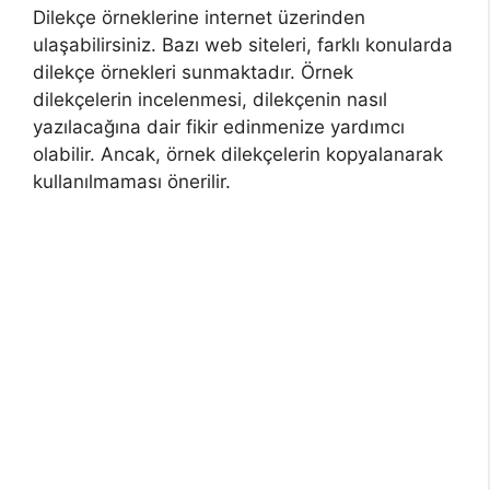
Dilekçe örneklerine internet üzerinden
ulaşabilirsiniz. Bazı web siteleri, farklı konularda
dilekçe örnekleri sunmaktadır. Örnek
dilekçelerin incelenmesi, dilekçenin nasıl
yazılacağına dair fikir edinmenize yardımcı
olabilir. Ancak, örnek dilekçelerin kopyalanarak
kullanılmaması önerilir.