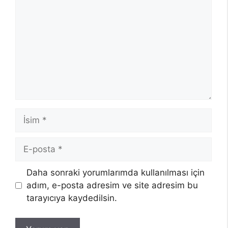
İsim
E-
posta
Daha sonraki yorumlarımda kullanılması için
adım, e-posta adresim ve site adresim bu
tarayıcıya kaydedilsin.