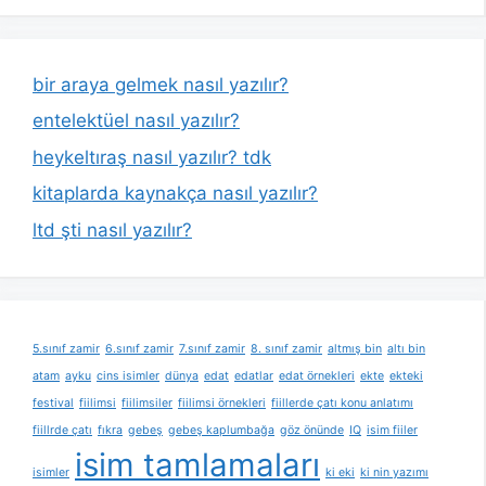
bir araya gelmek nasıl yazılır?
entelektüel nasıl yazılır?
heykeltıraş nasıl yazılır? tdk
kitaplarda kaynakça nasıl yazılır?
ltd şti nasıl yazılır?
5.sınıf zamir
6.sınıf zamir
7.sınıf zamir
8. sınıf zamir
altmış bin
altı bin
atam
ayku
cins isimler
dünya
edat
edatlar
edat örnekleri
ekte
ekteki
festival
fiilimsi
fiilimsiler
fiilimsi örnekleri
fiillerde çatı konu anlatımı
fiillrde çatı
fıkra
gebeş
gebeş kaplumbağa
göz önünde
IQ
isim fiiler
isim tamlamaları
isimler
ki eki
ki nin yazımı