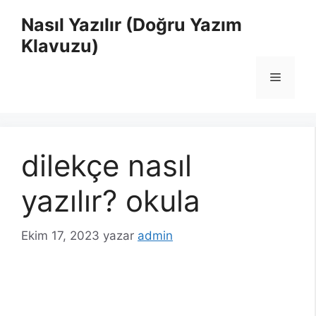
İçeriğe
Nasıl Yazılır (Doğru Yazım
atla
Klavuzu)
Menü
dilekçe nasıl
yazılır? okula
Ekim 17, 2023
yazar
admin