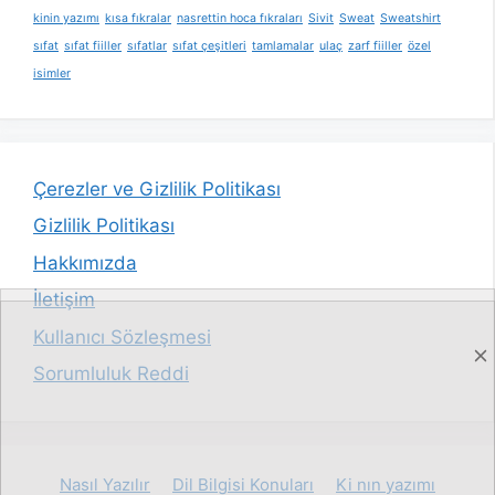
kinin yazımı
kısa fıkralar
nasrettin hoca fıkraları
Sivit
Sweat
Sweatshirt
sıfat
sıfat fiiller
sıfatlar
sıfat çeşitleri
tamlamalar
ulaç
zarf fiiller
özel
isimler
Çerezler ve Gizlilik Politikası
Gizlilik Politikası
Hakkımızda
İletişim
Kullanıcı Sözleşmesi
Sorumluluk Reddi
Nasıl Yazılır
Dil Bilgisi Konuları
Ki nın yazımı