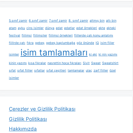
5.sınıf zamir
6.sınıf zamir
7.sınıf zamir
8. sınıf zamir
altmış bin
altı bin
atam
ayku
cins isimler
dünya
edat
edatlar
edat örnekleri
ekte
ekteki
festival
fiilimsi
fiilimsiler
fiilimsi örnekleri
fiillerde çatı konu anlatımı
fiillrde çatı
fıkra
gebeş
gebeş kaplumbağa
göz önünde
IQ
isim fiiler
isim tamlamaları
isimler
ki eki
ki nin yazımı
kinin yazımı
kısa fıkralar
nasrettin hoca fıkraları
Sivit
Sweat
Sweatshirt
sıfat
sıfat fiiller
sıfatlar
sıfat çeşitleri
tamlamalar
ulaç
zarf fiiller
özel
isimler
Çerezler ve Gizlilik Politikası
Gizlilik Politikası
Hakkımızda