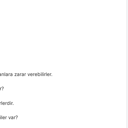
anlara zarar verebilirler.
r?
lerdir.
iler var?