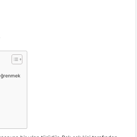
?
 Öğrenmek