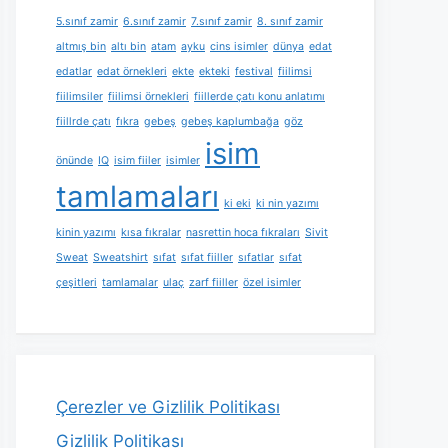
5.sınıf zamir
6.sınıf zamir
7.sınıf zamir
8. sınıf zamir
altmış bin
altı bin
atam
ayku
cins isimler
dünya
edat
edatlar
edat örnekleri
ekte
ekteki
festival
fiilimsi
fiilimsiler
fiilimsi örnekleri
fiillerde çatı konu anlatımı
fiillrde çatı
fıkra
gebeş
gebeş kaplumbağa
göz
isim
önünde
IQ
isim fiiler
isimler
tamlamaları
ki eki
ki nin yazımı
kinin yazımı
kısa fıkralar
nasrettin hoca fıkraları
Sivit
Sweat
Sweatshirt
sıfat
sıfat fiiller
sıfatlar
sıfat
çeşitleri
tamlamalar
ulaç
zarf fiiller
özel isimler
Çerezler ve Gizlilik Politikası
Gizlilik Politikası