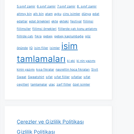
5.sınıf zamir
6.sınıf zamir
7.sınıf zamir
8. sınıf zamir
altmış bin
altı bin
atam
ayku
cins isimler
dünya
edat
edatlar
edat örnekleri
ekte
ekteki
festival
fiilimsi
fiilimsiler
fiilimsi örnekleri
fiillerde çatı konu anlatımı
fiillrde çatı
fıkra
gebeş
gebeş kaplumbağa
göz
isim
önünde
IQ
isim fiiler
isimler
tamlamaları
ki eki
ki nin yazımı
kinin yazımı
kısa fıkralar
nasrettin hoca fıkraları
Sivit
Sweat
Sweatshirt
sıfat
sıfat fiiller
sıfatlar
sıfat
çeşitleri
tamlamalar
ulaç
zarf fiiller
özel isimler
Çerezler ve Gizlilik Politikası
Gizlilik Politikası