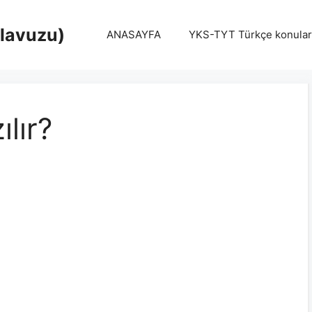
Klavuzu)
ANASAYFA
YKS-TYT Türkçe konular
lır?