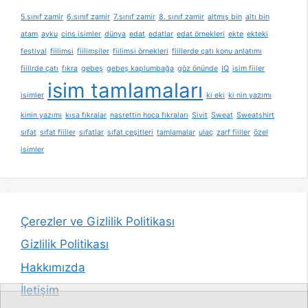
5.sınıf zamir
6.sınıf zamir
7.sınıf zamir
8. sınıf zamir
altmış bin
altı bin
atam
ayku
cins isimler
dünya
edat
edatlar
edat örnekleri
ekte
ekteki
festival
fiilimsi
fiilimsiler
fiilimsi örnekleri
fiillerde çatı konu anlatımı
fiillrde çatı
fıkra
gebeş
gebeş kaplumbağa
göz önünde
IQ
isim fiiler
isim tamlamaları
isimler
ki eki
ki nin yazımı
kinin yazımı
kısa fıkralar
nasrettin hoca fıkraları
Sivit
Sweat
Sweatshirt
sıfat
sıfat fiiller
sıfatlar
sıfat çeşitleri
tamlamalar
ulaç
zarf fiiller
özel
isimler
Çerezler ve Gizlilik Politikası
Gizlilik Politikası
Hakkımızda
İletişim