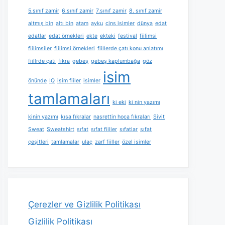
5.sınıf zamir
6.sınıf zamir
7.sınıf zamir
8. sınıf zamir
altmış bin
altı bin
atam
ayku
cins isimler
dünya
edat
edatlar
edat örnekleri
ekte
ekteki
festival
fiilimsi
fiilimsiler
fiilimsi örnekleri
fiillerde çatı konu anlatımı
fiillrde çatı
fıkra
gebeş
gebeş kaplumbağa
göz
isim
önünde
IQ
isim fiiler
isimler
tamlamaları
ki eki
ki nin yazımı
kinin yazımı
kısa fıkralar
nasrettin hoca fıkraları
Sivit
Sweat
Sweatshirt
sıfat
sıfat fiiller
sıfatlar
sıfat
çeşitleri
tamlamalar
ulaç
zarf fiiller
özel isimler
Çerezler ve Gizlilik Politikası
Gizlilik Politikası