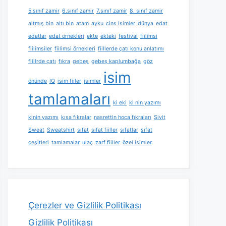
5.sınıf zamir
6.sınıf zamir
7.sınıf zamir
8. sınıf zamir
altmış bin
altı bin
atam
ayku
cins isimler
dünya
edat
edatlar
edat örnekleri
ekte
ekteki
festival
fiilimsi
fiilimsiler
fiilimsi örnekleri
fiillerde çatı konu anlatımı
fiillrde çatı
fıkra
gebeş
gebeş kaplumbağa
göz
isim
önünde
IQ
isim fiiler
isimler
tamlamaları
ki eki
ki nin yazımı
kinin yazımı
kısa fıkralar
nasrettin hoca fıkraları
Sivit
Sweat
Sweatshirt
sıfat
sıfat fiiller
sıfatlar
sıfat
çeşitleri
tamlamalar
ulaç
zarf fiiller
özel isimler
Çerezler ve Gizlilik Politikası
Gizlilik Politikası