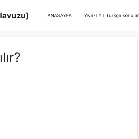
Klavuzu)
ANASAYFA
YKS-TYT Türkçe konular
lır?