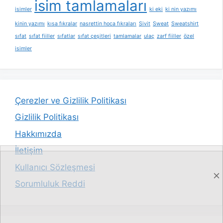
isim tamlamaları
isimler
ki eki
ki nin yazımı
kinin yazımı
kısa fıkralar
nasrettin hoca fıkraları
Sivit
Sweat
Sweatshirt
sıfat
sıfat fiiller
sıfatlar
sıfat çeşitleri
tamlamalar
ulaç
zarf fiiller
özel
isimler
Çerezler ve Gizlilik Politikası
Gizlilik Politikası
Hakkımızda
İletişim
Kullanıcı Sözleşmesi
Sorumluluk Reddi