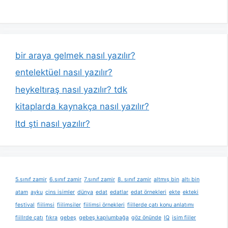
bir araya gelmek nasıl yazılır?
entelektüel nasıl yazılır?
heykeltıraş nasıl yazılır? tdk
kitaplarda kaynakça nasıl yazılır?
ltd şti nasıl yazılır?
5.sınıf zamir
6.sınıf zamir
7.sınıf zamir
8. sınıf zamir
altmış bin
altı bin
atam
ayku
cins isimler
dünya
edat
edatlar
edat örnekleri
ekte
ekteki
festival
fiilimsi
fiilimsiler
fiilimsi örnekleri
fiillerde çatı konu anlatımı
fiillrde çatı
fıkra
gebeş
gebeş kaplumbağa
göz önünde
IQ
isim fiiler