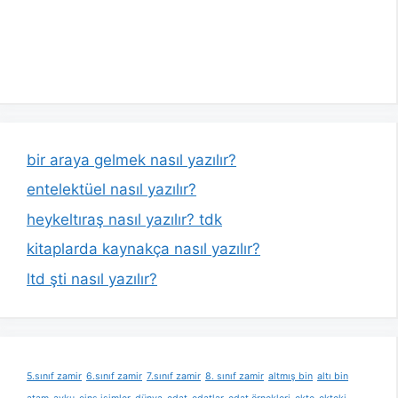
bir araya gelmek nasıl yazılır?
entelektüel nasıl yazılır?
heykeltıraş nasıl yazılır? tdk
kitaplarda kaynakça nasıl yazılır?
ltd şti nasıl yazılır?
5.sınıf zamir
6.sınıf zamir
7.sınıf zamir
8. sınıf zamir
altmış bin
altı bin