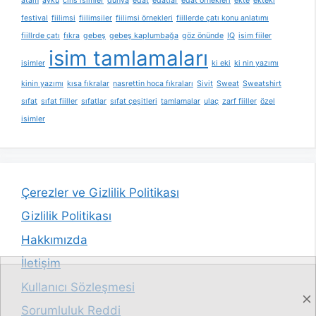
atam
ayku
cins isimler
dünya
edat
edatlar
edat örnekleri
ekte
ekteki
festival
fiilimsi
fiilimsiler
fiilimsi örnekleri
fiillerde çatı konu anlatımı
fiillrde çatı
fıkra
gebeş
gebeş kaplumbağa
göz önünde
IQ
isim fiiler
isim tamlamaları
isimler
ki eki
ki nin yazımı
kinin yazımı
kısa fıkralar
nasrettin hoca fıkraları
Sivit
Sweat
Sweatshirt
sıfat
sıfat fiiller
sıfatlar
sıfat çeşitleri
tamlamalar
ulaç
zarf fiiller
özel
isimler
Çerezler ve Gizlilik Politikası
Gizlilik Politikası
Hakkımızda
İletişim
Kullanıcı Sözleşmesi
Sorumluluk Reddi