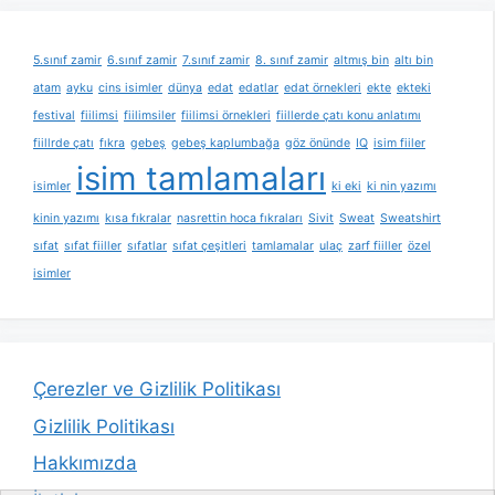
5.sınıf zamir
6.sınıf zamir
7.sınıf zamir
8. sınıf zamir
altmış bin
altı bin
atam
ayku
cins isimler
dünya
edat
edatlar
edat örnekleri
ekte
ekteki
festival
fiilimsi
fiilimsiler
fiilimsi örnekleri
fiillerde çatı konu anlatımı
fiillrde çatı
fıkra
gebeş
gebeş kaplumbağa
göz önünde
IQ
isim fiiler
isim tamlamaları
isimler
ki eki
ki nin yazımı
kinin yazımı
kısa fıkralar
nasrettin hoca fıkraları
Sivit
Sweat
Sweatshirt
sıfat
sıfat fiiller
sıfatlar
sıfat çeşitleri
tamlamalar
ulaç
zarf fiiller
özel
isimler
Çerezler ve Gizlilik Politikası
Gizlilik Politikası
Hakkımızda