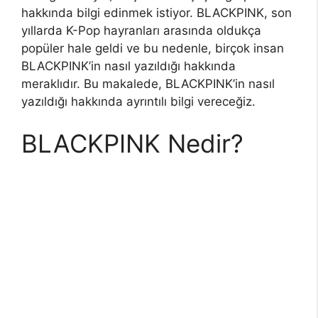
hakkında bilgi edinmek istiyor. BLACKPINK, son
yıllarda K-Pop hayranları arasında oldukça
popüler hale geldi ve bu nedenle, birçok insan
BLACKPINK’in nasıl yazıldığı hakkında
meraklıdır. Bu makalede, BLACKPINK’in nasıl
yazıldığı hakkında ayrıntılı bilgi vereceğiz.
BLACKPINK Nedir?