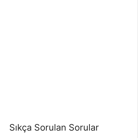
Sıkça Sorulan Sorular