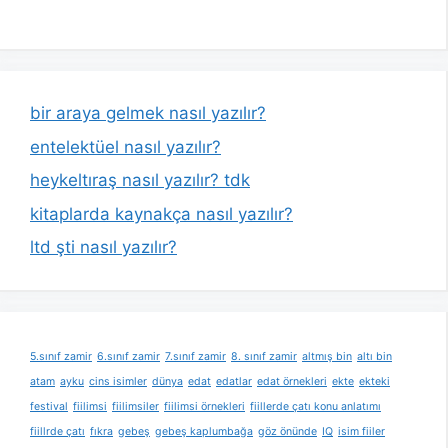
bir araya gelmek nasıl yazılır?
entelektüel nasıl yazılır?
heykeltıraş nasıl yazılır? tdk
kitaplarda kaynakça nasıl yazılır?
ltd şti nasıl yazılır?
5.sınıf zamir
6.sınıf zamir
7.sınıf zamir
8. sınıf zamir
altmış bin
altı bin
atam
ayku
cins isimler
dünya
edat
edatlar
edat örnekleri
ekte
ekteki
festival
fiilimsi
fiilimsiler
fiilimsi örnekleri
fiillerde çatı konu anlatımı
fiillrde çatı
fıkra
gebeş
gebeş kaplumbağa
göz önünde
IQ
isim fiiler