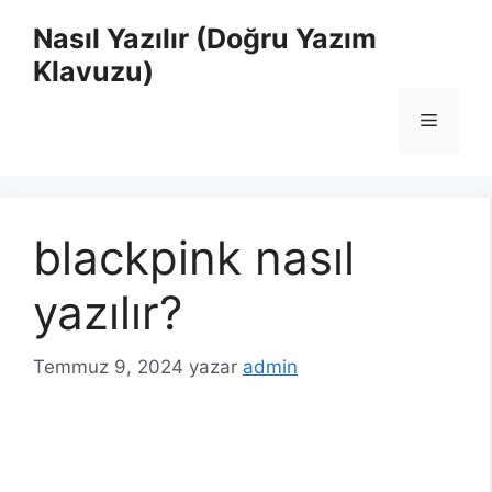
İçeriğe
Nasıl Yazılır (Doğru Yazım
atla
Klavuzu)
Menü
blackpink nasıl
yazılır?
Temmuz 9, 2024
yazar
admin