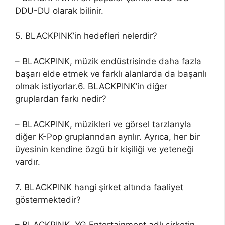
DDU-DU olarak bilinir.
5. BLACKPINK’in hedefleri nelerdir?
– BLACKPINK, müzik endüstrisinde daha fazla
başarı elde etmek ve farklı alanlarda da başarılı
olmak istiyorlar.6. BLACKPINK’in diğer
gruplardan farkı nedir?
– BLACKPINK, müzikleri ve görsel tarzlarıyla
diğer K-Pop gruplarından ayrılır. Ayrıca, her bir
üyesinin kendine özgü bir kişiliği ve yeteneği
vardır.
7. BLACKPINK hangi şirket altında faaliyet
göstermektedir?