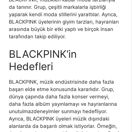
da tanınır. Grup, çeşitli markalarla işbirliği
yaparak kendi moda stillerini yarattılar. Ayrıca,
BLACKPINK üyelerinin giyim tarzları, hayranları
arasında büyük bir etki yaptı ve birçok insan
tarafından takip ediliyor.
BLACKPINK’in
Hedefleri
BLACKPINK, müzik endüstrisinde daha fazla
başarı elde etme konusunda kararlıdır. Grup,
dünya çapında daha fazla konser vermeyi,
daha fazla albüm yayınlamayı ve hayranlarına
unutulmazdeneyimler sunmayı hedefliyor.
Ayrıca, BLACKPINK üyeleri müzik dışındaki
alanlarda da başarılı olmak istiyorlar. Örneğin,