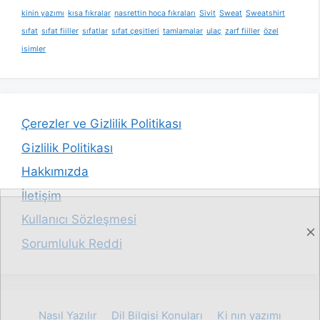
kinin yazımı
kısa fıkralar
nasrettin hoca fıkraları
Sivit
Sweat
Sweatshirt
sıfat
sıfat fiiller
sıfatlar
sıfat çeşitleri
tamlamalar
ulaç
zarf fiiller
özel
isimler
Çerezler ve Gizlilik Politikası
Gizlilik Politikası
Hakkımızda
İletişim
Kullanıcı Sözleşmesi
Sorumluluk Reddi
Nasıl Yazılır
Dil Bilgisi Konuları
Ki nın yazımı