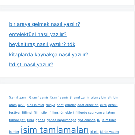
bir araya gelmek nasıl yazılır?
entelektüel nasıl yazılır?
heykeltıraş nasıl yazılır? tdk
kitaplarda kaynakça nasıl yazılır?
ltd şti nasıl yazılır?
5.sınıf zamir
6.sınıf zamir
7.sınıf zamir
8. sınıf zamir
altmış bin
altı bin
atam
ayku
cins isimler
dünya
edat
edatlar
edat örnekleri
ekte
ekteki
festival
fiilimsi
fiilimsiler
fiilimsi örnekleri
fiillerde çatı konu anlatımı
fiillrde çatı
fıkra
gebeş
gebeş kaplumbağa
göz önünde
IQ
isim fiiler
isim tamlamaları
isimler
ki eki
ki nin yazımı