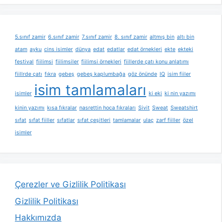
5.sınıf zamir
6.sınıf zamir
7.sınıf zamir
8. sınıf zamir
altmış bin
altı bin
atam
ayku
cins isimler
dünya
edat
edatlar
edat örnekleri
ekte
ekteki
festival
fiilimsi
fiilimsiler
fiilimsi örnekleri
fiillerde çatı konu anlatımı
fiillrde çatı
fıkra
gebeş
gebeş kaplumbağa
göz önünde
IQ
isim fiiler
isim tamlamaları
isimler
ki eki
ki nin yazımı
kinin yazımı
kısa fıkralar
nasrettin hoca fıkraları
Sivit
Sweat
Sweatshirt
sıfat
sıfat fiiller
sıfatlar
sıfat çeşitleri
tamlamalar
ulaç
zarf fiiller
özel
isimler
Çerezler ve Gizlilik Politikası
Gizlilik Politikası
Hakkımızda