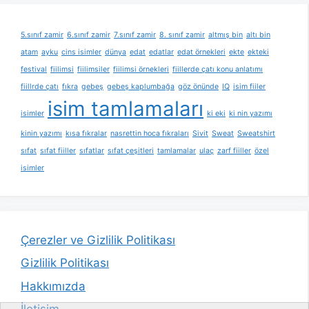
5.sınıf zamir
6.sınıf zamir
7.sınıf zamir
8. sınıf zamir
altmış bin
altı bin
atam
ayku
cins isimler
dünya
edat
edatlar
edat örnekleri
ekte
ekteki
festival
fiilimsi
fiilimsiler
fiilimsi örnekleri
fiillerde çatı konu anlatımı
fiillrde çatı
fıkra
gebeş
gebeş kaplumbağa
göz önünde
IQ
isim fiiler
isim tamlamaları
isimler
ki eki
ki nin yazımı
kinin yazımı
kısa fıkralar
nasrettin hoca fıkraları
Sivit
Sweat
Sweatshirt
sıfat
sıfat fiiller
sıfatlar
sıfat çeşitleri
tamlamalar
ulaç
zarf fiiller
özel
isimler
Çerezler ve Gizlilik Politikası
Gizlilik Politikası
Hakkımızda