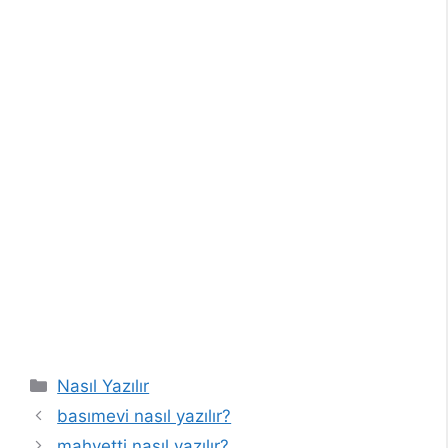
Kategoriler
Nasıl Yazılır
basımevi nasıl yazılır?
mahvetti nasıl yazılır?