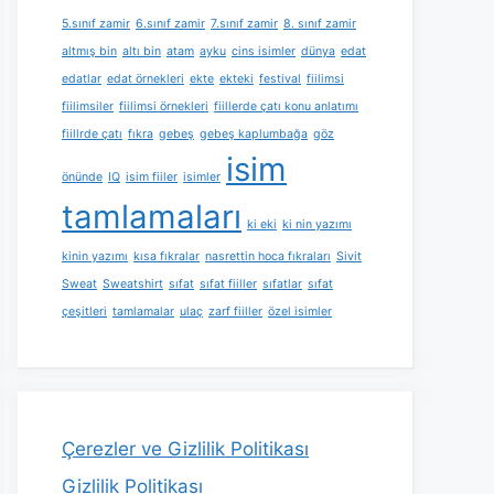
5.sınıf zamir
6.sınıf zamir
7.sınıf zamir
8. sınıf zamir
altmış bin
altı bin
atam
ayku
cins isimler
dünya
edat
edatlar
edat örnekleri
ekte
ekteki
festival
fiilimsi
fiilimsiler
fiilimsi örnekleri
fiillerde çatı konu anlatımı
fiillrde çatı
fıkra
gebeş
gebeş kaplumbağa
göz
isim
önünde
IQ
isim fiiler
isimler
tamlamaları
ki eki
ki nin yazımı
kinin yazımı
kısa fıkralar
nasrettin hoca fıkraları
Sivit
Sweat
Sweatshirt
sıfat
sıfat fiiller
sıfatlar
sıfat
çeşitleri
tamlamalar
ulaç
zarf fiiller
özel isimler
Çerezler ve Gizlilik Politikası
Gizlilik Politikası