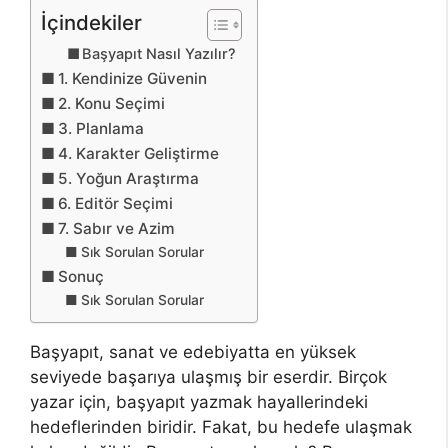
İçindekiler
Başyapıt Nasıl Yazılır?
1. Kendinize Güvenin
2. Konu Seçimi
3. Planlama
4. Karakter Geliştirme
5. Yoğun Araştırma
6. Editör Seçimi
7. Sabır ve Azim
Sık Sorulan Sorular
Sonuç
Sık Sorulan Sorular
Başyapıt, sanat ve edebiyatta en yüksek
seviyede başarıya ulaşmış bir eserdir. Birçok
yazar için, başyapıt yazmak hayallerindeki
hedeflerinden biridir. Fakat, bu hedefe ulaşmak