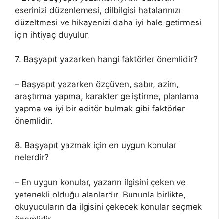
eserinizi düzenlemesi, dilbilgisi hatalarınızı
düzeltmesi ve hikayenizi daha iyi hale getirmesi
için ihtiyaç duyulur.
7. Başyapıt yazarken hangi faktörler önemlidir?
– Başyapıt yazarken özgüven, sabır, azim,
araştırma yapma, karakter geliştirme, planlama
yapma ve iyi bir editör bulmak gibi faktörler
önemlidir.
8. Başyapıt yazmak için en uygun konular
nelerdir?
– En uygun konular, yazarın ilgisini çeken ve
yetenekli olduğu alanlardır. Bununla birlikte,
okuyucuların da ilgisini çekecek konular seçmek
önemlidir.