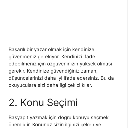
Başarılı bir yazar olmak için kendinize
güvenmeniz gerekiyor. Kendinizi ifade
edebilmeniz için özgüveninizin yüksek olması
gerekir. Kendinize güvendiğiniz zaman,
düşüncelerinizi daha iyi ifade edersiniz. Bu da
okuyuculara sizi daha ilgi çekici kılar.
2. Konu Seçimi
Başyapıt yazmak için doğru konuyu seçmek
önemlidir. Konunuz sizin ilginizi çeken ve