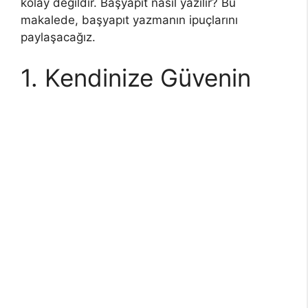
kolay değildir. Başyapıt nasıl yazılır? Bu
makalede, başyapıt yazmanın ipuçlarını
paylaşacağız.
1. Kendinize Güvenin