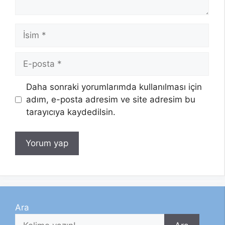
İsim
E-
posta
Daha sonraki yorumlarımda kullanılması için
adım, e-posta adresim ve site adresim bu
tarayıcıya kaydedilsin.
Ara