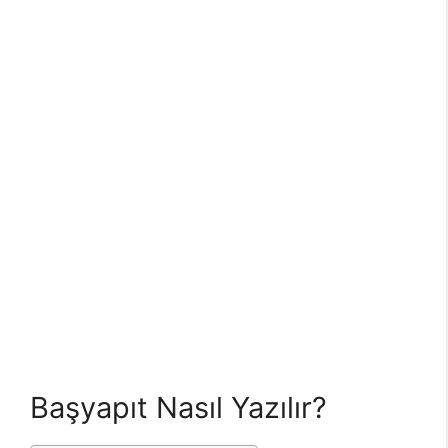
Başyapıt Nasıl Yazılır?