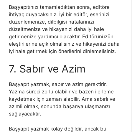
Başyapıtınızı tamamladıktan sonra, editöre
ihtiyaç duyacaksınız. İyi bir editör, eserinizi
düzenlemenize, dilbilgisi hatalarınızı
düzeltmenize ve hikayenizi daha iyi hale
getirmenize yardımcı olacaktır. Editörünüzün
eleştirilerine açık olmalısınız ve hikayenizi daha
iyi hale getirmek için önerilerini dinlemelisiniz.
7. Sabır ve Azim
Başyapıt yazmak, sabır ve azim gerektirir.
Yazma süreci zorlu olabilir ve bazen ilerleme
kaydetmek için zaman alabilir. Ama sabırlı ve
azimli olmak, sonunda başarıya ulaşmanızı
sağlayacaktır.
Başyapıt yazmak kolay değildir, ancak bu