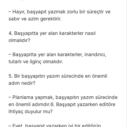
– Hayır, başyapıt yazmak zorlu bir süreçtir ve
sabır ve azim gerektirir.
4. Başyapıtta yer alan karakterler nasıl
olmalıdır?
– Başyapıtta yer alan karakterler, inandırıcı,
tutarlı ve ilginç olmalıdır.
5. Bir başyapıtın yazım sürecinde en önemli
adım nedir?
– Planlama yapmak, başyapıtın yazım sürecinde
en önemli adımdır.6. Başyapıt yazarken editöre
ihtiyaç duyulur mu?
– Evet, başyapıt yazarken iyi bir editörün