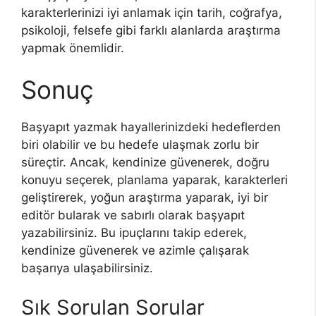
karakterlerinizi iyi anlamak için tarih, coğrafya,
psikoloji, felsefe gibi farklı alanlarda araştırma
yapmak önemlidir.
Sonuç
Başyapıt yazmak hayallerinizdeki hedeflerden
biri olabilir ve bu hedefe ulaşmak zorlu bir
süreçtir. Ancak, kendinize güvenerek, doğru
konuyu seçerek, planlama yaparak, karakterleri
geliştirerek, yoğun araştırma yaparak, iyi bir
editör bularak ve sabırlı olarak başyapıt
yazabilirsiniz. Bu ipuçlarını takip ederek,
kendinize güvenerek ve azimle çalışarak
başarıya ulaşabilirsiniz.
Sık Sorulan Sorular