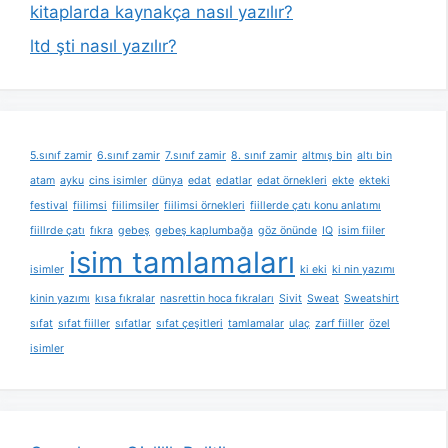
kitaplarda kaynakça nasıl yazılır?
ltd şti nasıl yazılır?
5.sınıf zamir
6.sınıf zamir
7.sınıf zamir
8. sınıf zamir
altmış bin
altı bin
atam
ayku
cins isimler
dünya
edat
edatlar
edat örnekleri
ekte
ekteki
festival
fiilimsi
fiilimsiler
fiilimsi örnekleri
fiillerde çatı konu anlatımı
fiillrde çatı
fıkra
gebeş
gebeş kaplumbağa
göz önünde
IQ
isim fiiler
isim tamlamaları
isimler
ki eki
ki nin yazımı
kinin yazımı
kısa fıkralar
nasrettin hoca fıkraları
Sivit
Sweat
Sweatshirt
sıfat
sıfat fiiller
sıfatlar
sıfat çeşitleri
tamlamalar
ulaç
zarf fiiller
özel
isimler