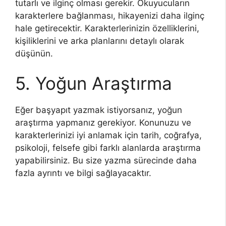
tutarlı ve ilginç olması gerekir. Okuyucuların
karakterlere bağlanması, hikayenizi daha ilginç
hale getirecektir. Karakterlerinizin özelliklerini,
kişiliklerini ve arka planlarını detaylı olarak
düşünün.
5. Yoğun Araştırma
Eğer başyapıt yazmak istiyorsanız, yoğun
araştırma yapmanız gerekiyor. Konunuzu ve
karakterlerinizi iyi anlamak için tarih, coğrafya,
psikoloji, felsefe gibi farklı alanlarda araştırma
yapabilirsiniz. Bu size yazma sürecinde daha
fazla ayrıntı ve bilgi sağlayacaktır.